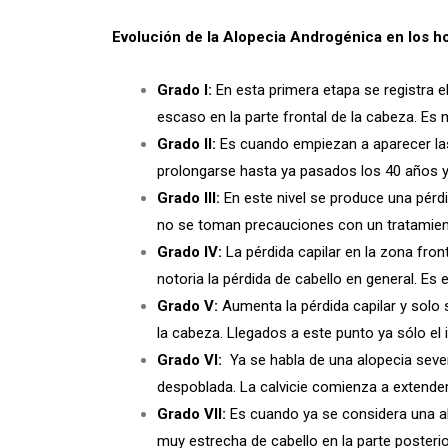
Evolución de la Alopecia Androgénica en los 
Grado I:
En esta primera etapa se registra el
escaso en la parte frontal de la cabeza. Es m
Grado II:
Es cuando empiezan a aparecer las
prolongarse hasta ya pasados los 40 años y
Grado III:
En este nivel se produce una pérdid
no se toman precauciones con un tratamien
Grado IV:
La pérdida capilar en la zona front
notoria la pérdida de cabello en general. Es 
Grado V:
Aumenta la pérdida capilar y solo 
la cabeza. Llegados a este punto ya sólo el i
Grado VI:
Ya se habla de una alopecia sev
despoblada. La calvicie comienza a extenders
Grado VII:
Es cuando ya se considera una al
muy estrecha de cabello en la parte posteri