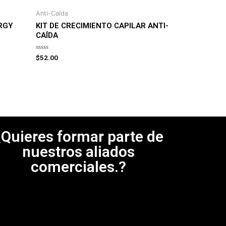
Anti-Caída
RGY
KIT DE CRECIMIENTO CAPILAR ANTI-
CAÍDA
Rated
$
52.00
0
out
of
5
¿Quieres formar parte de
nuestros aliados
comerciales.?