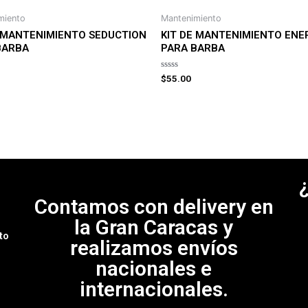
miento
Mantenimiento
E MANTENIMIENTO SEDUCTION
KIT DE MANTENIMIENTO ENE
BARBA
PARA BARBA
Rated
$
55.00
0
out
of
5
Contamos con delivery en
e
la Gran Caracas y
to
realizamos envíos
nacionales e
internacionales.