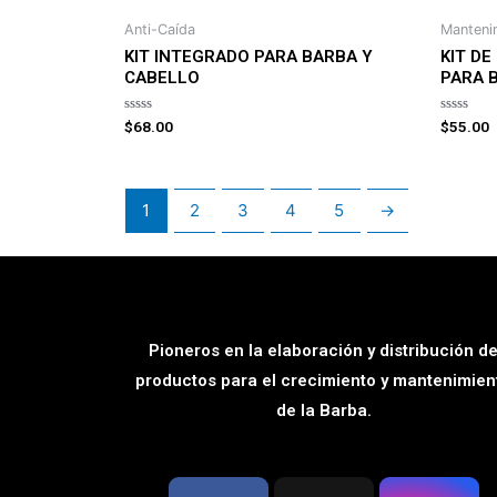
Anti-Caída
Manteni
KIT INTEGRADO PARA BARBA Y
KIT D
CABELLO
PARA 
Rated
Rated
$
68.00
$
55.00
0
0
out
out
of
of
5
5
1
2
3
4
5
→
Pioneros en la elaboración y distribución d
productos para el crecimiento y mantenimien
de la Barba.