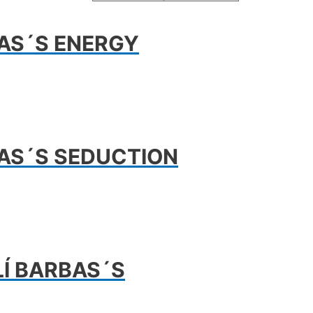
AS´S ENERGY
BAS´S SEDUCTION
LÍ BARBAS´S