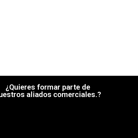
of
5
¿Quieres formar parte de
uestros aliados comerciales.?