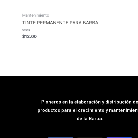
5
5
Mantenimiento
TINTE PERMANENTE PARA BARBA
Rated
$
12.00
0
out
of
5
Pioneros en la elaboración y distribución d
productos para el crecimiento y mantenimien
de la Barba.