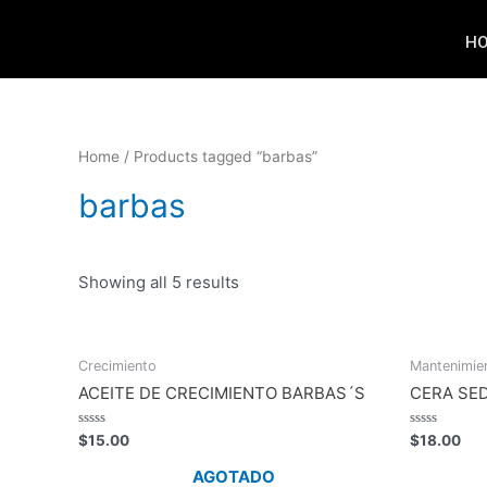
H
Home
/ Products tagged “barbas”
barbas
Showing all 5 results
Crecimiento
Mantenimie
ACEITE DE CRECIMIENTO BARBAS´S
CERA SE
Rated
Rated
$
15.00
$
18.00
0
0
out
out
AGOTADO
of
of