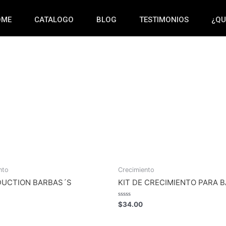
OME
CATALOGO
BLOG
TESTIMONIOS
¿QU
nto
Crecimiento
DUCTION BARBAS´S
KIT DE CRECIMIENTO PARA 
Rated
$
34.00
0
out
of