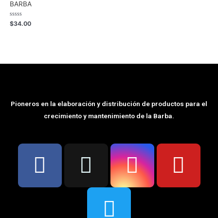
BARBA
Rated
$
34.00
0
out
of
5
Pioneros en la elaboración y distribución de productos para el
crecimiento y mantenimiento de la Barba.