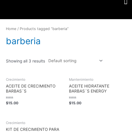
Home
/ Products tagged “barberia”
barberia
Showing all 3 results
Crecimiento
Mantenimiento
ACEITE DE CRECIMIENTO
ACEITE HIDRATANTE
BARBAS´S
BARBAS´S ENERGY
Rated
Rated
$
15.00
$
15.00
0
0
out
out
of
of
5
5
Crecimiento
KIT DE CRECIMIENTO PARA