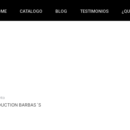
OME
CATALOGO
BLOG
TESTIMONIOS
¿QU
nto
DUCTION BARBAS´S