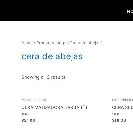
H
Home
/ Products tagged “cera de abejas”
cera de abejas
Showing all 2 results
Mantenimiento
Mantenimie
CERA MATIZADORA BARBAS´S
CERA SE
Rated
Rated
$
21.00
$
18.00
0
0
out
out
of
of