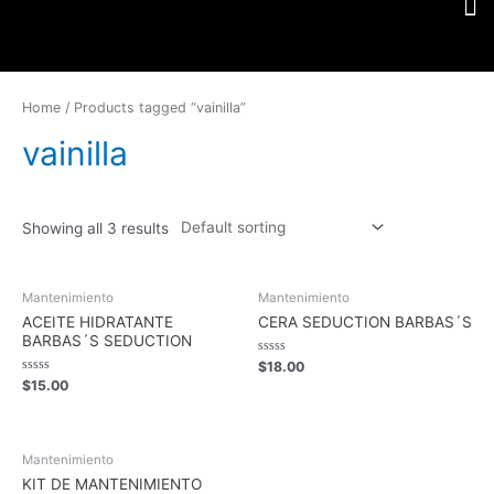
Home
/ Products tagged “vainilla”
vainilla
Showing all 3 results
Mantenimiento
Mantenimiento
ACEITE HIDRATANTE
CERA SEDUCTION BARBAS´S
BARBAS´S SEDUCTION
Rated
$
18.00
0
Rated
$
15.00
out
0
of
out
5
of
5
Mantenimiento
KIT DE MANTENIMIENTO