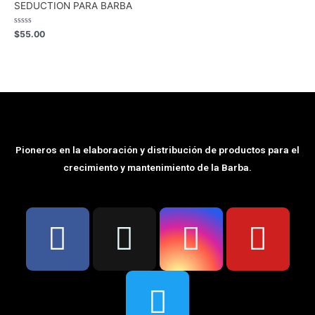
SEDUCTION PARA BARBA
Rated
$
55.00
0
out
of
5
Pioneros en la elaboración y distribución de productos para el
crecimiento y mantenimiento de la Barba.