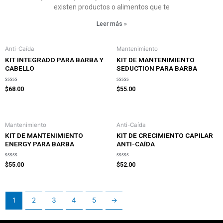
existen productos o alimentos que te
Leer más »
Anti-Caída
Mantenimiento
KIT INTEGRADO PARA BARBA Y
KIT DE MANTENIMIENTO
CABELLO
SEDUCTION PARA BARBA
Rated
Rated
$
68.00
$
55.00
0
0
out
out
of
of
5
5
Mantenimiento
Anti-Caída
KIT DE MANTENIMIENTO
KIT DE CRECIMIENTO CAPILAR
ENERGY PARA BARBA
ANTI-CAÍDA
Rated
Rated
$
55.00
$
52.00
0
0
out
out
of
of
5
5
1
2
3
4
5
→