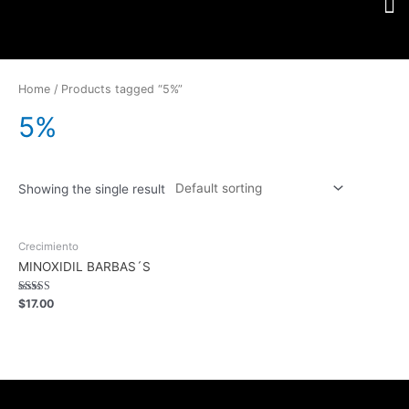
Home
/ Products tagged “5%”
5%
Showing the single result
Crecimiento
MINOXIDIL BARBAS´S
Rated
$
17.00
5.00
out of 5