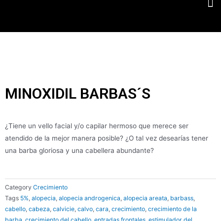
MINOXIDIL BARBAS´S
¿Tiene un vello facial y/o capilar hermoso que merece ser
atendido de la mejor manera posible? ¿O tal vez desearías tener
una barba gloriosa y una cabellera abundante?
Category
Crecimiento
Tags
5%
,
alopecia
,
alopecia androgenica
,
alopecia areata
,
barbass
,
cabello
,
cabeza
,
calvicie
,
calvo
,
cara
,
crecimiento
,
crecimiento de la
barba
,
crecimiento del cabello
,
entradas frontales
,
estimulador del