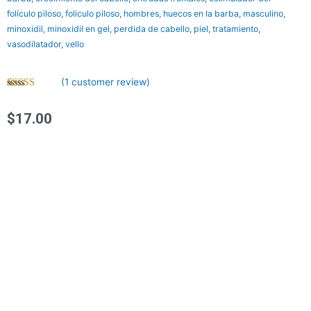
folículo piloso
,
foliculo piloso
,
hombres
,
huecos en la barba
,
masculino
,
minoxidil
,
minoxidil en gel
,
perdida de cabello
,
piel
,
tratamiento
,
vasodilatador
,
vello
(
1
customer review)
Rated
1
5.00
out of 5
based on
$
17.00
customer
rating