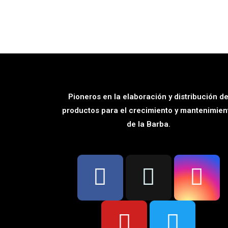
of
of
5
5
Pioneros en la elaboración y distribución d
productos para el crecimiento y mantenimien
de la Barba.