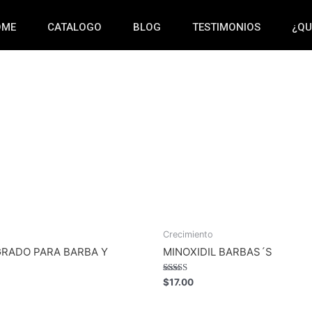
OME
CATALOGO
BLOG
TESTIMONIOS
¿QU
Crecimiento
GRADO PARA BARBA Y
MINOXIDIL BARBAS´S
Rated
$
17.00
5.00
out of 5