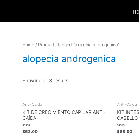
H
Home
/ Products tagged “alopecia androgenica”
alopecia androgenica
Showing all 3 results
Anti-Caída
Anti-Caída
KIT DE CRECIMIENTO CAPILAR ANTI-
KIT INTE
CAÍDA
CABELLO
Rated
Rated
$
52.00
$
68.00
0
0
out
out