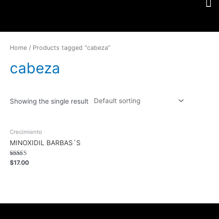
Home
/ Products tagged “cabeza”
cabeza
Showing the single result
Crecimiento
MINOXIDIL BARBAS´S
Rated
$
17.00
5.00
out of 5