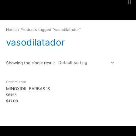
Home
/ Products tagged “vasodilatador”
vasodilatador
Showing the single result
Crecimiento
MINOXIDIL BARBAS´S
Rated
$
17.00
5.00
out of 5